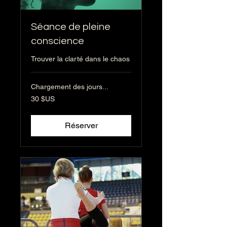
Séance de pleine
conscience
Trouver la clarté dans le chaos
Chargement des jours...
30
30 $US
dollars
des
États-
Unis
Réserver