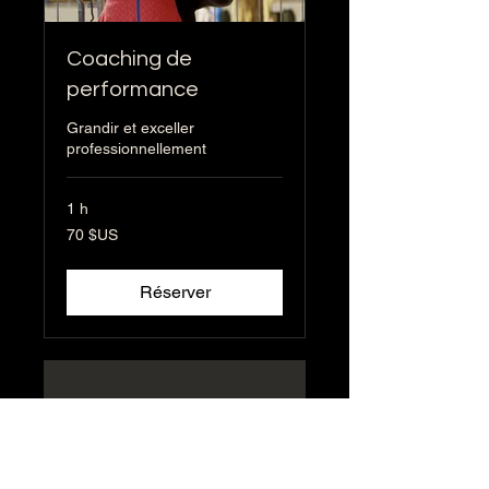
Coaching de
performance
Grandir et exceller
professionnellement
1 h
70
70 $US
dollars
des
États-
Unis
Réserver