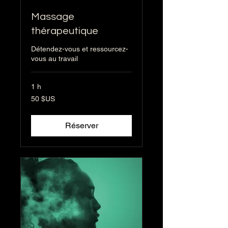
Massage
thérapeutique
Détendez-vous et ressourcez-
vous au travail
1 h
50
50 $US
dollars
des
États-
Unis
Réserver